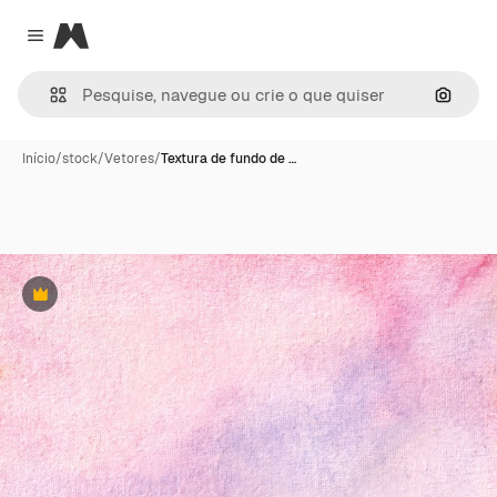
Magnific
Close menu
Pesqui
Início
/
stock
/
Vetores
/
Textura de fundo de …
Premium