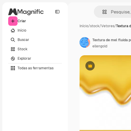
Criar
Início
/
stock
/
Vetores
/
Textura d
Início
Buscar
Textura de mel fluida p
ellengold
Stock
Explorar
Todas as ferramentas
Premium