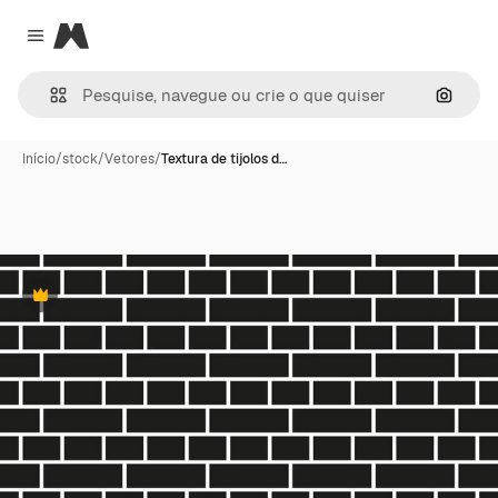
Magnific
Close menu
Pesqui
Início
/
stock
/
Vetores
/
Textura de tijolos d…
Premium