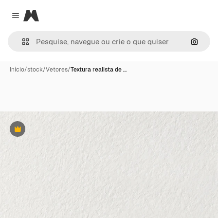
Magnific
Close menu
Pesqui
Início
/
stock
/
Vetores
/
Textura realista de …
Premium