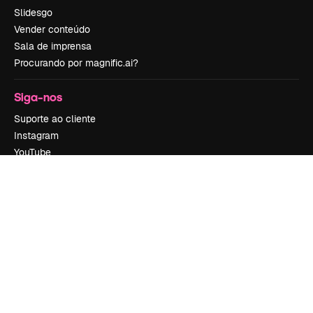
Slidesgo
Vender conteúdo
Sala de imprensa
Procurando por magnific.ai?
Siga-nos
Suporte ao cliente
Instagram
YouTube
LinkedIn
TikTok
Discord
X
Reddit
Copyright © 2010-
2026
Freepik Company S.L.U.
Todos os direitos
reservados
.