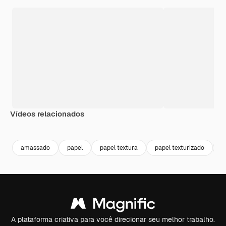
Vídeos relacionados
Premium
Premium
Premium
Premium
amassado
papel
papel textura
papel texturizado
c
A plataforma criativa para você direcionar seu melhor trabalho.