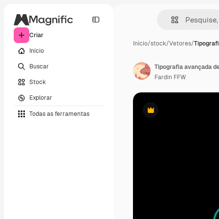
Criar
Início
/
stock
/
Vetores
/
Tipograf
Início
Buscar
Tipografia avançada d
Fardin FFW
Stock
Explorar
Todas as ferramentas
Premium