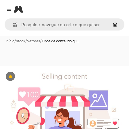
Magnific
Close menu
Pesqui
Início
/
stock
/
Vetores
/
Tipos de conteúdo qu…
Premium