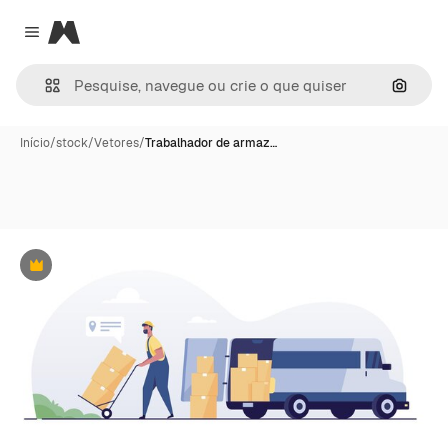
Magnific
Close menu
Pesqui
Início
/
stock
/
Vetores
/
Trabalhador de armaz…
Premium