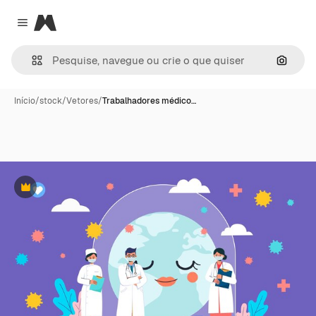
Magnific
Close menu
Pesqui
Início
/
stock
/
Vetores
/
Trabalhadores médico…
Premium