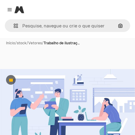
Magnific
Close menu
Pesqui
Início
/
stock
/
Vetores
/
Trabalho de ilustraç…
Premium