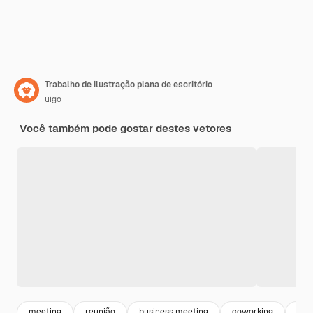
Trabalho de ilustração plana de escritório
uigo
Você também pode gostar destes vetores
meeting
reunião
business meeting
coworking
bus