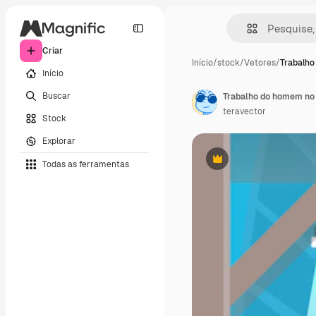
Criar
Início
/
stock
/
Vetores
/
Trabalh
Início
Buscar
Trabalho do homem no 
teravector
Stock
Explorar
Todas as ferramentas
Premium