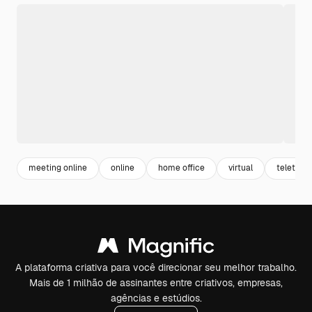
meeting online
online
home office
virtual
teletrab
A plataforma criativa para você direcionar seu melhor trabalho.
Mais de 1 milhão de assinantes entre criativos, empresas,
agências e estúdios.