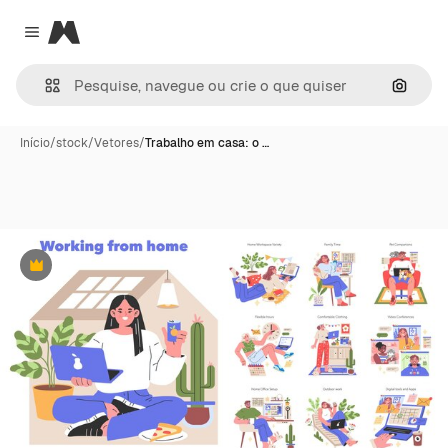
Magnific
Close menu
Pesqui
Início
/
stock
/
Vetores
/
Trabalho em casa: o …
Premium