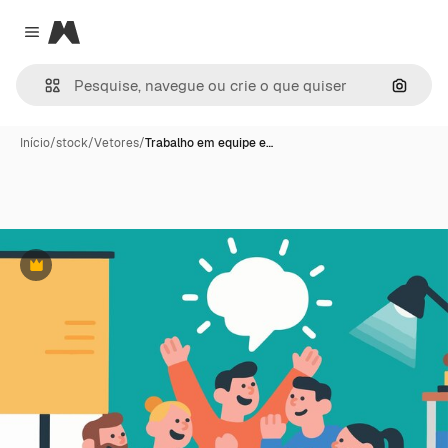
Magnific
Close menu
Pesqui
Início
/
stock
/
Vetores
/
Trabalho em equipe e…
Premium