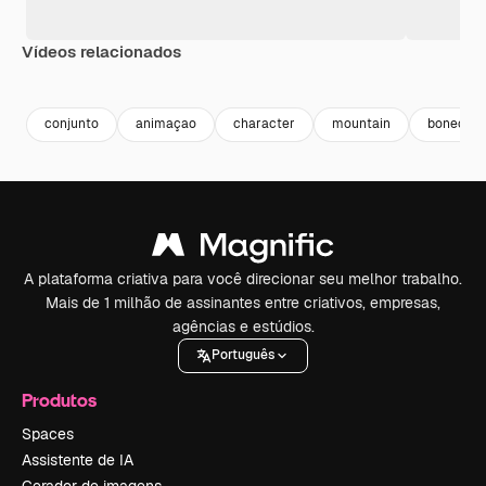
Vídeos relacionados
Premium
Premium
conjunto
animaçao
character
mountain
boneca
A plataforma criativa para você direcionar seu melhor trabalho.
Mais de 1 milhão de assinantes entre criativos, empresas,
agências e estúdios.
Português
Produtos
Spaces
Assistente de IA
Gerador de imagens