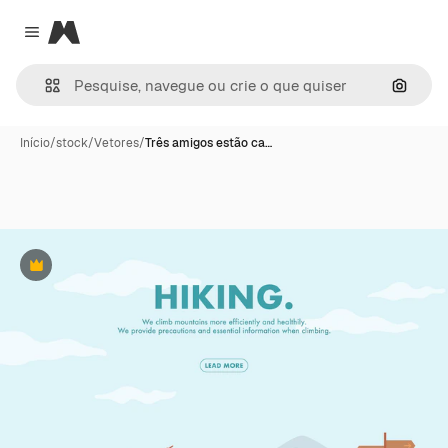
Magnific
Close menu
Pesqui
Início
/
stock
/
Vetores
/
Três amigos estão ca…
Premium