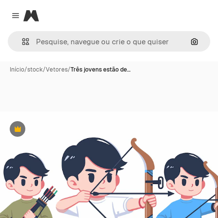
Magnific
Close menu
Pesqui
Início
/
stock
/
Vetores
/
Três jovens estão de…
Premium