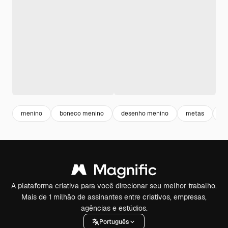
menino
boneco menino
desenho menino
metas
bo
A plataforma criativa para você direcionar seu melhor trabalho.
Mais de 1 milhão de assinantes entre criativos, empresas,
agências e estúdios.
Português