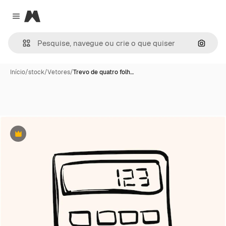
Magnific
Close menu
Pesqui
Início
/
stock
/
Vetores
/
Trevo de quatro folh…
Premium