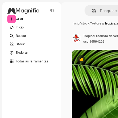
Criar
Início
/
stock
/
Vetores
/
Tropical 
Início
Buscar
Tropical realista de ve
user14594292
Stock
Explorar
Todas as ferramentas
Premium