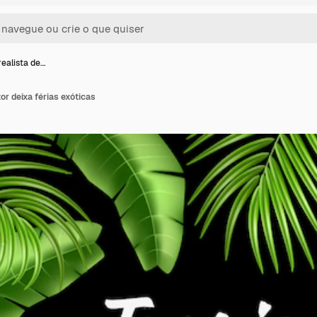
realista de…
tor deixa férias exóticas