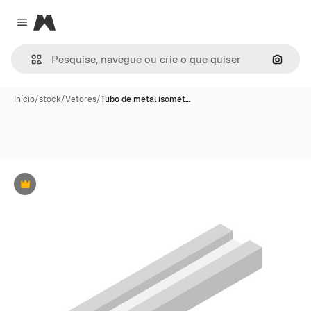
Magnific
Close menu
Pesqui
Início
/
stock
/
Vetores
/
Tubo de metal isomét…
Premium