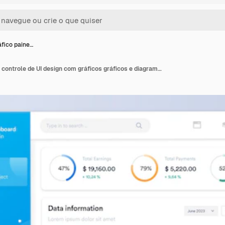
áfico paine…
UI Infográfico painel de controle de UI design com gráficos gráficos e diagramas modelo de interface Web