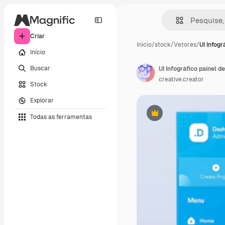
Criar
Início
/
stock
/
Vetores
/
UI Infogr
Início
Buscar
creative.creator
Stock
Explorar
Todas as ferramentas
Premium