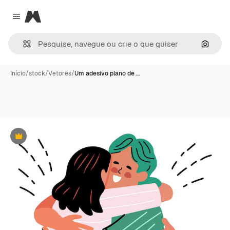
Magnific
Close menu
Pesqui
Início
/
stock
/
Vetores
/
Um adesivo plano de …
Premium