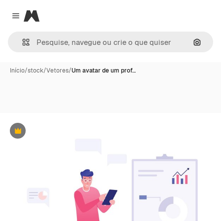
Magnific
Close menu
Pesqui
Início
/
stock
/
Vetores
/
Um avatar de um prof…
Premium