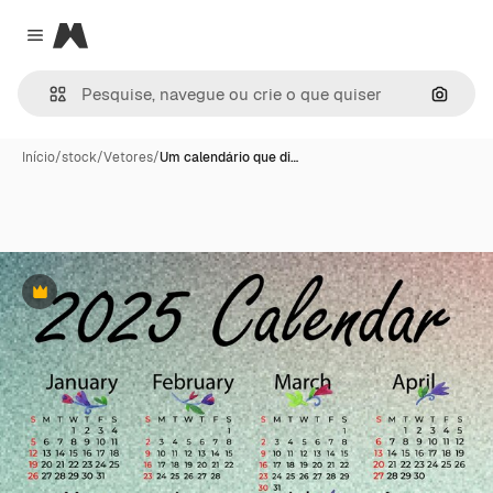
Magnific
Close menu
Pesqui
Início
/
stock
/
Vetores
/
Um calendário que di…
Premium