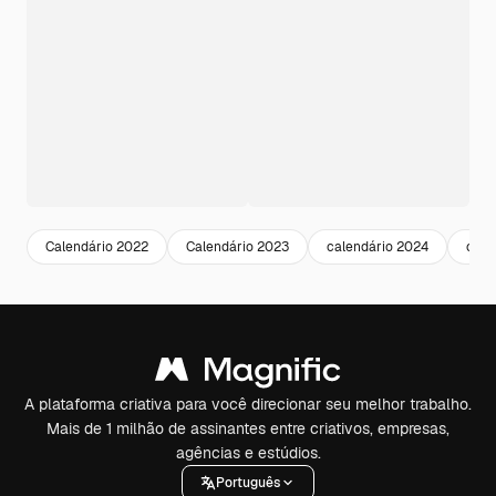
Calendário 2022
Calendário 2023
calendário 2024
cale
A plataforma criativa para você direcionar seu melhor trabalho.
Mais de 1 milhão de assinantes entre criativos, empresas,
agências e estúdios.
Português