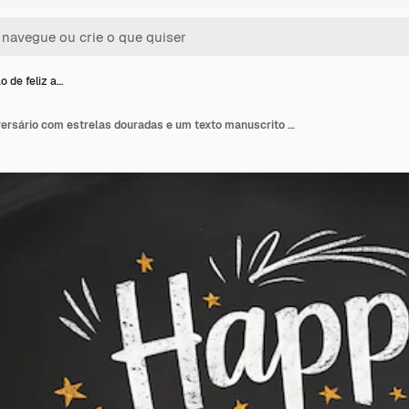
o de feliz a…
Um cartão de feliz aniversário com estrelas douradas e um texto manuscrito feliz aniversário escrito em um quadro preto