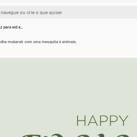
z para eid a…
 adha mubarak com uma mesquita e animais.