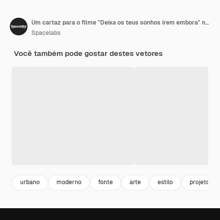
Um cartaz para o filme "Deixa os teus sonhos irem embora" no fundo.
Spacelabs
Você também pode gostar destes vetores
urbano
moderno
fonte
arte
estilo
projeto