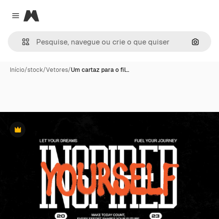
Magnific
Close menu
Pesqui
Início
/
stock
/
Vetores
/
Um cartaz para o fil…
Premium