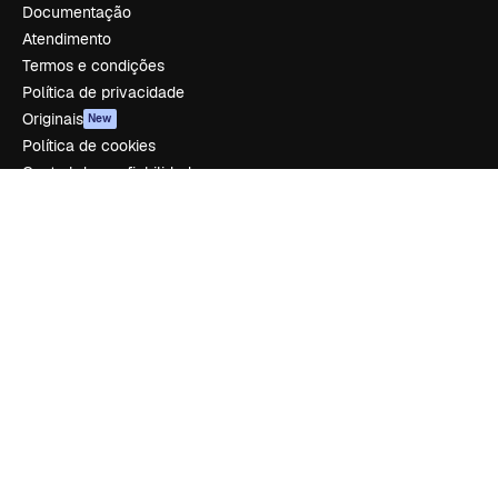
Documentação
Atendimento
Termos e condições
Política de privacidade
Originais
New
Política de cookies
Central de confiabilidade
Afiliados
Empresas
Empresa
Preços
Sobre nós
Reviews
Emprego
Tendências de pesquisa
Blog
Eventos