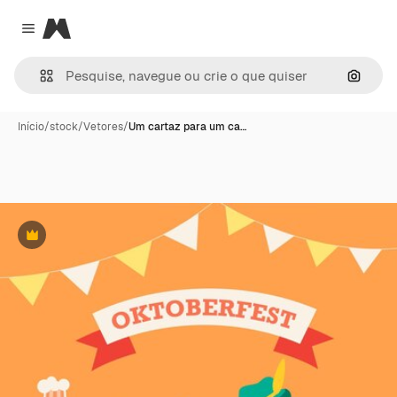
Magnific
Close menu
Pesqui
Início
/
stock
/
Vetores
/
Um cartaz para um ca…
Premium