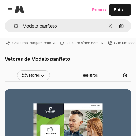
Magnific
Preços
Entrar
Close menu
Limpar
Pesqui
Crie uma imagem com IA
Crie um vídeo com IA
Crie um ícon
Vetores de Modelo panfleto
Vetores
Filtros