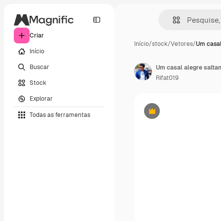
Criar
Início
/
stock
/
Vetores
/
Um casal
Início
Buscar
Um casal alegre salta
Rifat019
Stock
Explorar
Todas as ferramentas
Premium