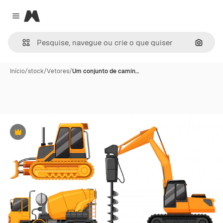
Magnific
Close menu
Pesqui
Início
/
stock
/
Vetores
/
Um conjunto de camin…
Premium