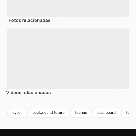
Fotos relacionadas
Vídeos relacionados
Premium
Premium
Premium
Premium
cyber
background future
techno
dashboard
tecno