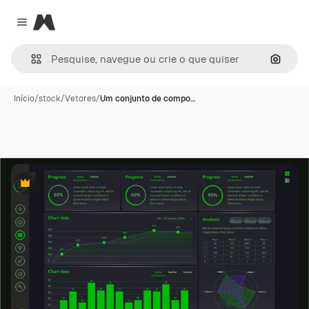
Magnific
Close menu
Pesqui
Início
/
stock
/
Vetores
/
Um conjunto de compo…
Premium