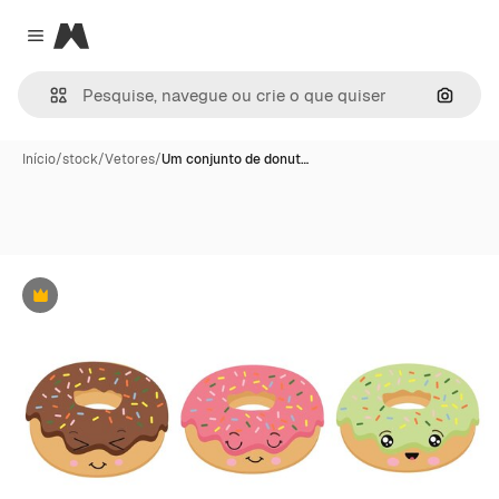
Magnific
Close menu
Pesqui
Início
/
stock
/
Vetores
/
Um conjunto de donut…
Premium