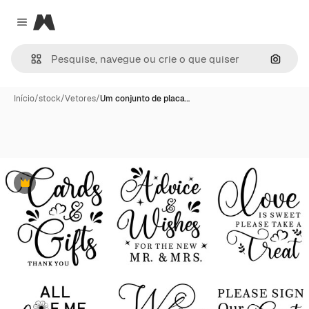
Magnific
Close menu
Pesqui
Início
/
stock
/
Vetores
/
Um conjunto de placa…
Premium