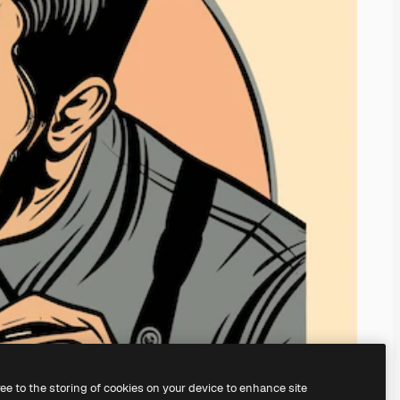
ree to the storing of cookies on your device to enhance site
nosso
gerador de imagens com IA.