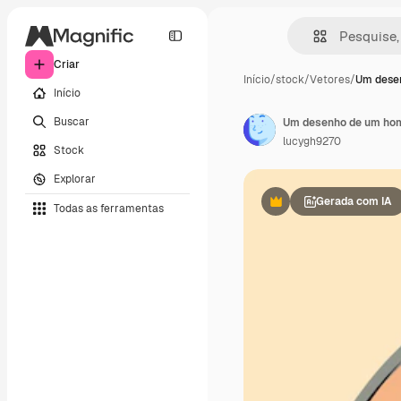
Criar
Início
/
stock
/
Vetores
/
Um dese
Início
Buscar
Um desenho de um hom
lucygh9270
Stock
Explorar
Gerada com IA
Todas as ferramentas
Premium