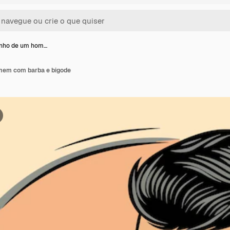
nho de um hom…
em com barba e bigode