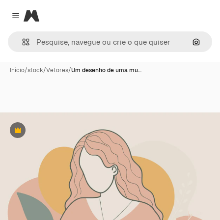
Magnific
Close menu
Pesqui
Início
/
stock
/
Vetores
/
Um desenho de uma mu…
Premium