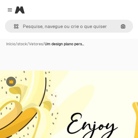
Magnific
Close menu
Pesqui
Início
/
stock
/
Vetores
/
Um design plano pers…
Premium