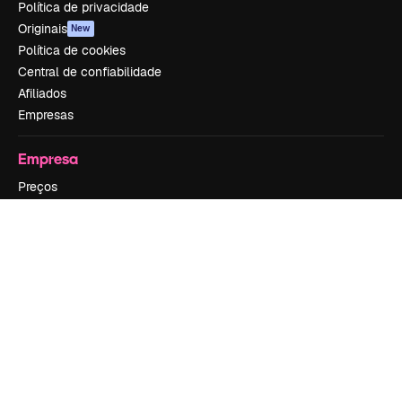
Política de privacidade
Originais
New
Política de cookies
Central de confiabilidade
Afiliados
Empresas
Empresa
Preços
Sobre nós
Reviews
Emprego
Tendências de pesquisa
Blog
Eventos
Slidesgo
Vender conteúdo
Sala de imprensa