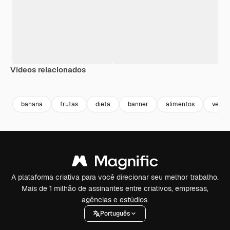
Vídeos relacionados
Premium
Premium
Premium
Premium
Gerado por 
banana
frutas
dieta
banner
alimentos
verão
A plataforma criativa para você direcionar seu melhor trabalho.
Mais de 1 milhão de assinantes entre criativos, empresas,
agências e estúdios.
Português