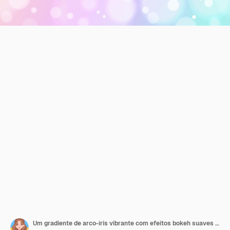
Um gradiente de arco-íris vibrante com efeitos bokeh suaves criando um fundo sonhoso e caprichoso