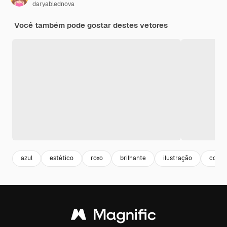
daryablednova
Você também pode gostar destes vetores
azul
estético
roxo
brilhante
ilustração
conto