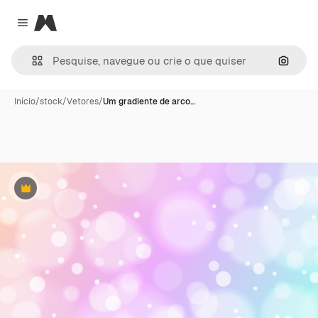
Magnific
Close menu
Pesqui
Início
/
stock
/
Vetores
/
Um gradiente de arco…
Premium