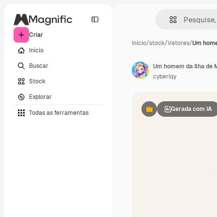
Criar
Início
/
stock
/
Vetores
/
Um homem
Início
Buscar
Um homem da Ilha de 
cyberlqy
Stock
Explorar
Gerada com IA
Todas as ferramentas
Premium