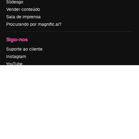
Slidesgo
Vender conteúdo
Sala de imprensa
Procurando por magnific.ai?
Siga-nos
Suporte ao cliente
Instagram
YouTube
LinkedIn
TikTok
Discord
X
Reddit
Copyright © 2010-
2026
Freepik Company S.L.U.
Todos os direitos
reservados
.