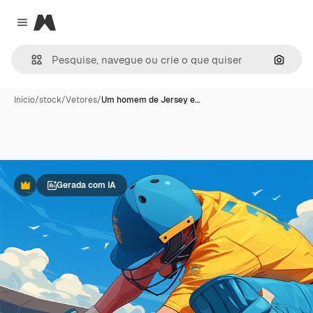
Magnific
Close menu
Pesqui
Início
/
stock
/
Vetores
/
Um homem de Jersey e…
Gerada com IA
Premium