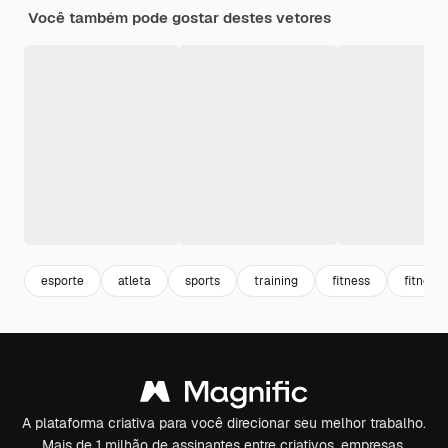
Você também pode gostar destes vetores
esporte
atleta
sports
training
fitness
fitness 
A plataforma criativa para você direcionar seu melhor trabalho.
Mais de 1 milhão de assinantes entre criativos, empresas,