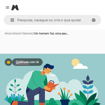
Magnific
Close menu
Pesqui
Início
/
stock
/
Vetores
/
Um homem faz uma pau…
Gerada com IA
Premium