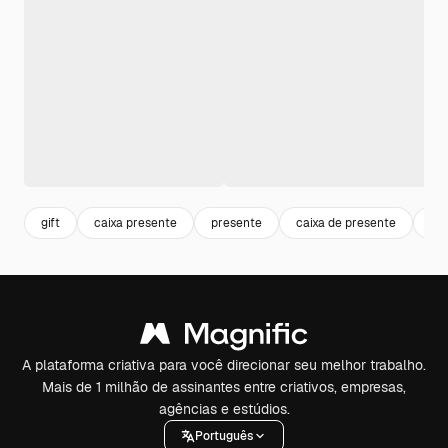
gift
caixa presente
presente
caixa de presente
cai
A plataforma criativa para você direcionar seu melhor trabalho.
Mais de 1 milhão de assinantes entre criativos, empresas,
agências e estúdios.
Português