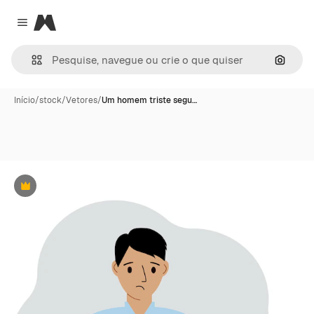
Magnific
Close menu
Pesqui
Início
/
stock
/
Vetores
/
Um homem triste segu…
Premium