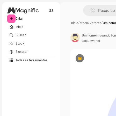
Criar
Início
/
stock
/
Vetores
/
Um home
Início
Buscar
Um homem usando fone 
zalkuswandi
Stock
Explorar
Todas as ferramentas
Premium