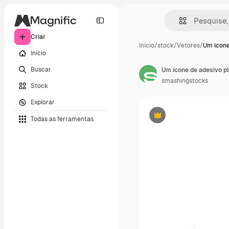
Criar
Início
/
stock
/
Vetores
/
Um ícone
Início
Buscar
Um ícone de adesivo p
smashingstocks
Stock
Explorar
Todas as ferramentas
Premium