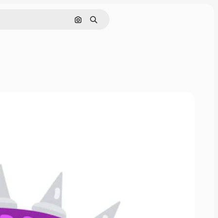
Pesquisar por imagem
Buscar