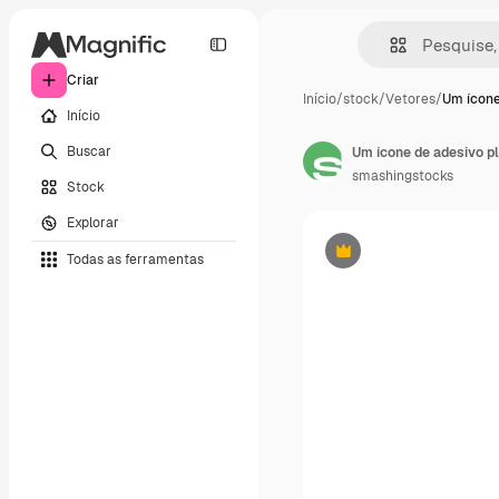
Criar
Início
/
stock
/
Vetores
/
Um ícone
Início
Buscar
Um ícone de adesivo 
smashingstocks
Stock
Explorar
Todas as ferramentas
Premium