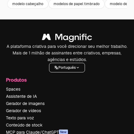
modelo cabeçalho
modelos de papel timbrado
modelo de pap
A plataforma criativa para você direcionar seu melhor trabalho.
Mais de 1 milhão de assinantes entre criativos, empresas,
agências e estúdios.
Português
Produtos
Spaces
Assistente de IA
Gerador de imagens
Gerador de vídeos
Texto para voz
Conteúdo de stock
MCP para Claude/ChatGPT
New