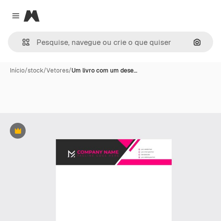
Magnific
Close menu
Pesqui
Início
/
stock
/
Vetores
/
Um livro com um dese…
Premium