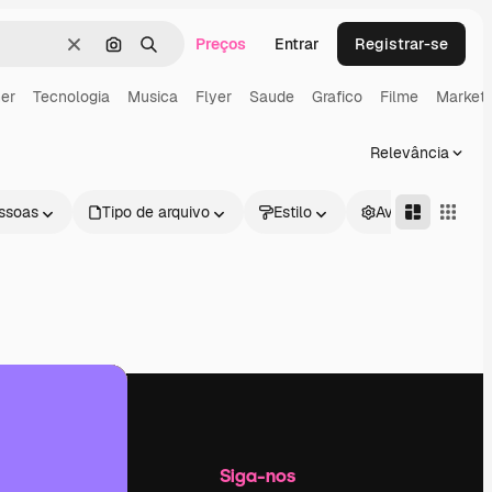
Preços
Entrar
Registrar-se
Limpar
Pesquisar por imagem
Buscar
er
Tecnologia
Musica
Flyer
Saude
Grafico
Filme
Marketi
Relevância
ssoas
Tipo de arquivo
Estilo
Avançado
Empresa
Siga-nos