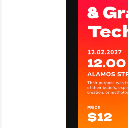
A plataforma cr
seu melhor trab
assinantes entr
agências e estú
Português
Copyright © 2010