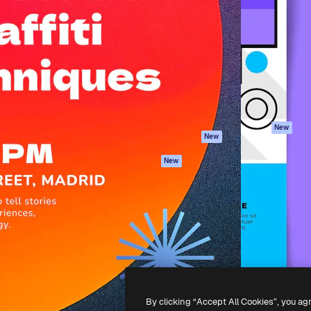
iativa para você direcionar
Spaces
Academy
alho. Mais de 1 milhão de
Assistente de IA
Documentação
e criativos, empresas,
Gerador de
Atendimento
dios.
imagens
Termos e
Gerador de vídeos
condições
Texto para voz
Política de
privacidade
Conteúdo de stock
Originais
MCP para
New
New
Claude/ChatGPT
Política de cooki
Agentes
Central de
New
confiabilidade
API
Afiliados
App móvel
Empresas
Todas as
ferramentas
-
2026
Freepik Company S.L.U.
Todos os direitos reservados
.
By clicking “Accept All Cookies”, you ag