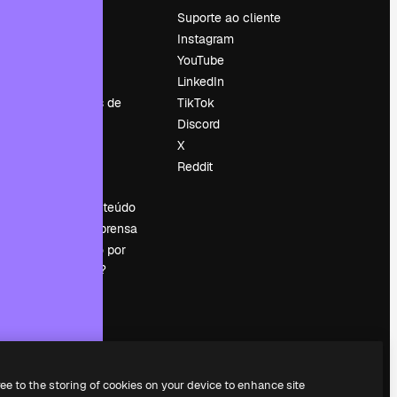
Preços
Suporte ao cliente
Sobre nós
Instagram
Reviews
YouTube
Emprego
LinkedIn
Tendências de
TikTok
pesquisa
Discord
Blog
X
Eventos
Reddit
es
Slidesgo
Vender conteúdo
Sala de imprensa
Procurando por
magnific.ai?
ree to the storing of cookies on your device to enhance site