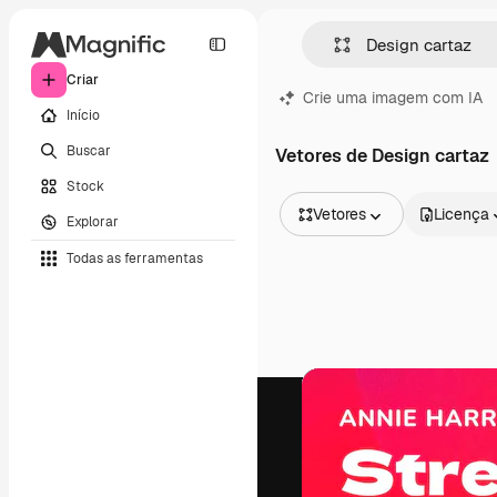
Criar
Crie uma imagem com IA
Início
Buscar
Vetores de Design cartaz
Stock
Vetores
Licença
Explorar
Todas as imagens
Todas as ferramentas
Vetores
Ilustrações
Fotos
PSD
Modelos
Mockups
Vídeos
Clipes de vídeo
Animações
Modelos de vídeos
Ícones
Modelos 3D
Fontes