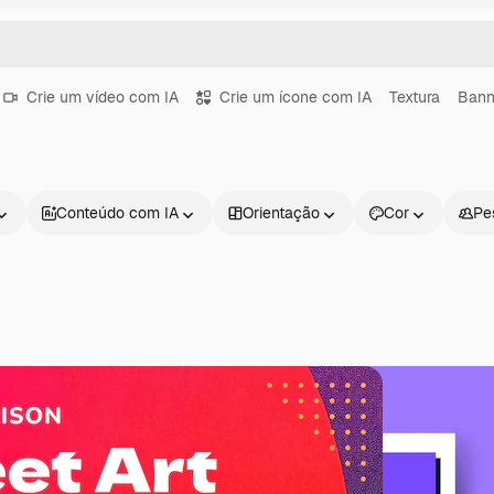
Crie um vídeo com IA
Crie um ícone com IA
Textura
Bann
Conteúdo com IA
Orientação
Cor
Pe
Produtos
Começar