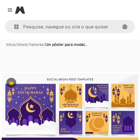
Magnific
Close menu
Pesqui
Início
/
stock
/
Vetores
/
Um pôster para model…
Premium