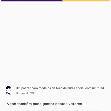
Um pôster para modelos de feed de mídia social com um fundo de luzes e as palavras happy eid - makkah.
Bimaardhi20
Você também pode gostar destes vetores