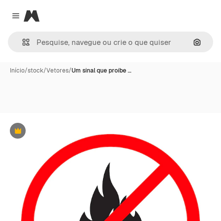
Magnific
Close menu
Pesqui
Início
/
stock
/
Vetores
/
Um sinal que proíbe …
Premium