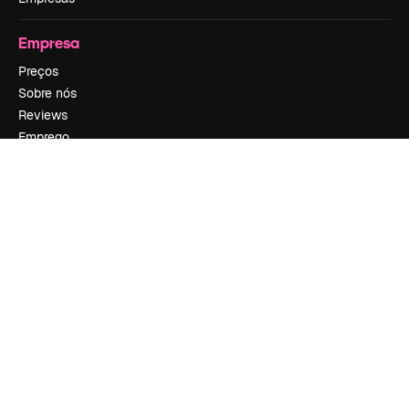
Empresa
Preços
Sobre nós
Reviews
Emprego
Tendências de pesquisa
Blog
Eventos
Slidesgo
Vender conteúdo
Sala de imprensa
Procurando por magnific.ai?
Siga-nos
Suporte ao cliente
Instagram
YouTube