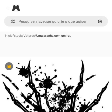
Magnific
Close menu
Pesqui
Início
/
stock
/
Vetores
/
Uma aranha com um ro…
Premium