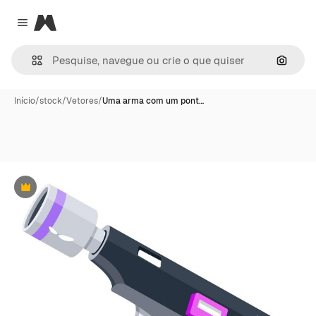
Magnific
Close menu
Pesqui
Início
/
stock
/
Vetores
/
Uma arma com um pont…
Premium