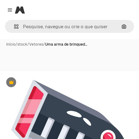
Magnific
Close menu
Pesqui
Início
/
stock
/
Vetores
/
Uma arma de brinqued…
Premium