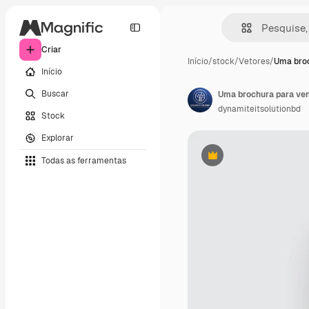
Criar
Início
/
stock
/
Vetores
/
Uma bro
Início
Buscar
Uma brochura para ven
dynamiteitsolutionbd
Stock
Explorar
Todas as ferramentas
Premium